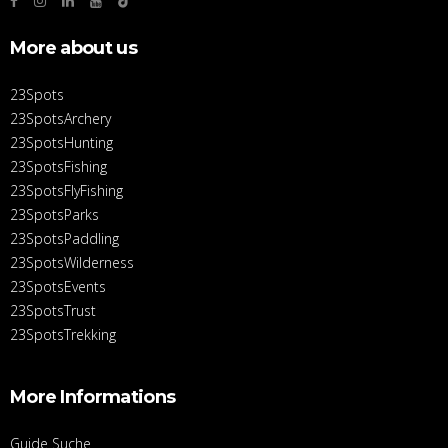
More about us
23Spots
23SpotsArchery
23SpotsHunting
23SpotsFishing
23SpotsFlyFishing
23SpotsParks
23SpotsPaddling
23SpotsWilderness
23SpotsEvents
23SpotsTrust
23SpotsTrekking
More Informations
Guide Suche