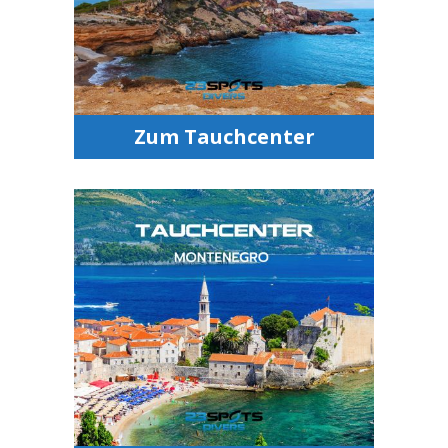
Tauchausfahrten
Tauchshop
Freediving
H2OTrekking
Zum Tauchcenter
Tauchcenter
Montenegro
Tauchschule
Tauchausfahrten
Tauchshop
Freediving
H2OTrekking