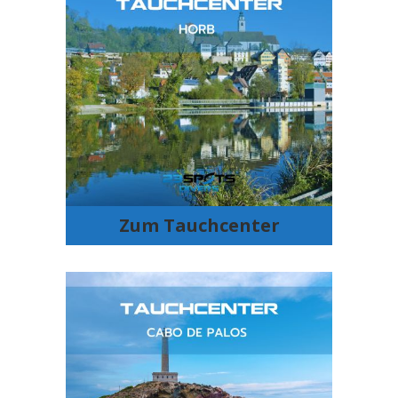
Tauchcenter
Horb
Tauchschule
Tauchausfahrten
Tauchshop
Tauchreisen
Freediving
H2OTrekking
Zum Tauchcenter
Tauchcenter
Cabo de Palos
Tauchschule