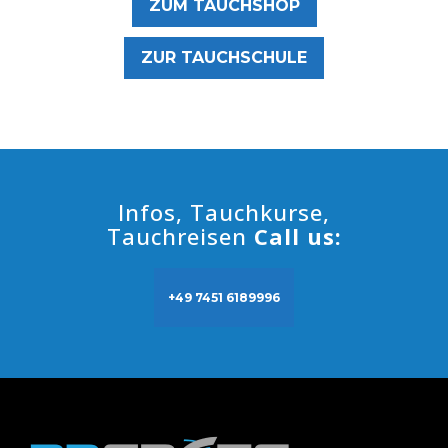
ZUM TAUCHSHOP
ZUR TAUCHSCHULE
Infos, Tauchkurse,
Tauchreisen
Call us:
+49 7451 6189996