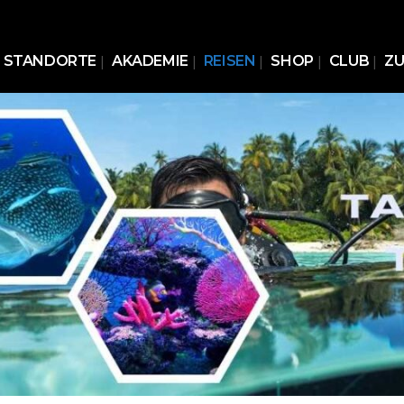
STANDORTE
AKADEMIE
REISEN
SHOP
CLUB
Z
NORCHELKURSE
FREEDIVING KURSE
ERSTE HIL
CHKURSE
H2OTREKKING KURSE
TAUCHVER
RO, DIVEMASTER O.
KURSE FÜR UNTERWASSERFOTO- &
CHLEHRER WERDEN
VIDEOGRAFIE
N /
TREKKING KURSE
IKA
EDIVING KURSE
KA
TE HILFE KURSE TAUCHEN
ZIALKURSE TAUCHEN