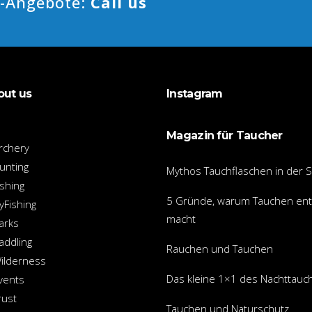
e-Angebote:
Call us
out us
Instagram
Magazin für Taucher
rchery
unting
Mythos Tauchflaschen in der 
shing
5 Gründe, warum Tauchen en
yFishing
macht
arks
ddling
Rauchen und Tauchen
ilderness
Das kleine 1×1 des Nachttauc
vents
rust
Tauchen und Naturschutz