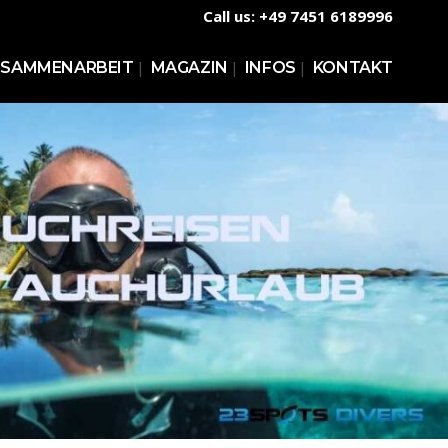
Call us: +49 7451 6189996
USAMMENARBEIT
MAGAZIN
INFOS
KONTAKT
FE KURSE TAUCHEN
WARENKORB
SICHERUNG
KASSE
MEIN BENUTZERKONTO
VERSANDARTEN
ZAHLUNGSARTEN
WIDERRUFSBELEHRUNG