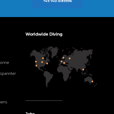
+49 7451 6189996
Worldwide Diving
Sonne
tspannter
-----------------------------
hens