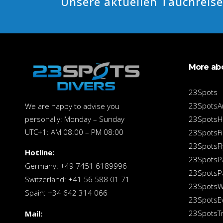
Unsere aktuellen Tauchreis
More ab
23Spots
23SpotsA
We are happy to advise you
personally: Monday – Sunday
23SpotsH
UTC+1: AM 08:00 – PM 08:00
23SpotsFi
23SpotsFl
Hotline:
23SpotsP
Germany: +49 7451 6189996
23SpotsPa
Switzerland: +41 56 588 01 71
23SpotsW
Spain: +34 642 314 066
23SpotsE
23SpotsT
Mail: