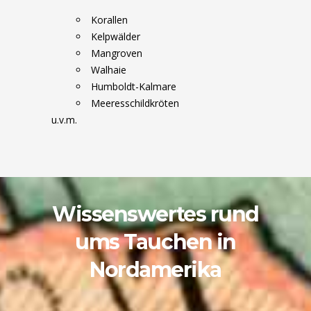
Korallen
Kelpwälder
Mangroven
Walhaie
Humboldt-Kalmare
Meeresschildkröten
u.v.m.
Wissenswertes rund
ums Tauchen in
Nordamerika