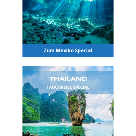
warten hier auf Dich und beeindrucken
durch ein unglaubliches
Lichterschauspiel.
Zum Mexiko Special
Tauchen Thailand
Von Miniseepferdchen bis zum Walhai
kannst Du hier beim Tauchen alles
sehen