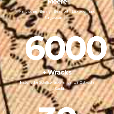
Meere
Karibisches, Bering-, Beaufort-, Labrador- und
Sargassomeer.
6000
+ Wracks
Historische Schiffswracks an der US-Ostküste
und Karibik.