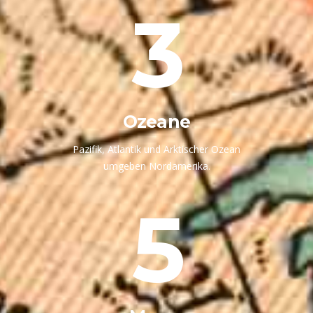
3
Ozeane
Pazifik, Atlantik und Arktischer Ozean
umgeben Nordamerika.
5