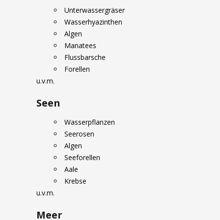
Unterwassergräser
Wasserhyazinthen
Algen
Manatees
Flussbarsche
Forellen
u.v.m.
Seen
Wasserpflanzen
Seerosen
Algen
Seeforellen
Aale
Krebse
u.v.m.
Meer