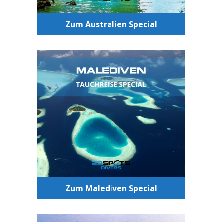
Zum Australien Special
Tauchen Malediven
Luxuriöse Unterkünfte, traumhafte
Strände und einzigartige Tauchplätze
begrüßen Dich auf den Malediven.
Zum Malediven Special