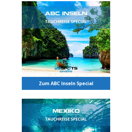
Tauchen ABC Inseln
Tauchen in einem traumhaften
Tauchrevier und einer unglaublich
schönen landschaftlichen Kulisse.
Zum ABC Inseln Special
Tauchen Mexiko
Faszinierende Grotten und Höhlen