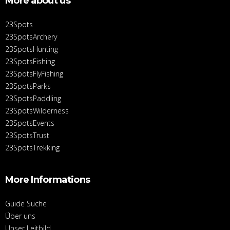
More about us
23Spots
23SpotsArchery
23SpotsHunting
23SpotsFishing
23SpotsFlyFishing
23SpotsParks
23SpotsPaddling
23SpotsWilderness
23SpotsEvents
23SpotsTrust
23SpotsTrekking
More Informations
Guide Suche
Über uns
Unser Leitbild