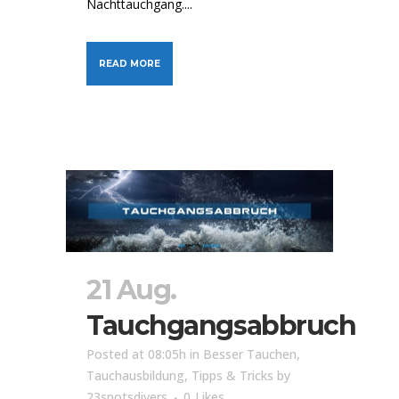
Nachttauchgang....
READ MORE
21 Aug.
Tauchgangsabbruch
Posted at 08:05h
in
Besser Tauchen
,
Tauchausbildung
,
Tipps & Tricks
by
23spotsdivers
0
Likes