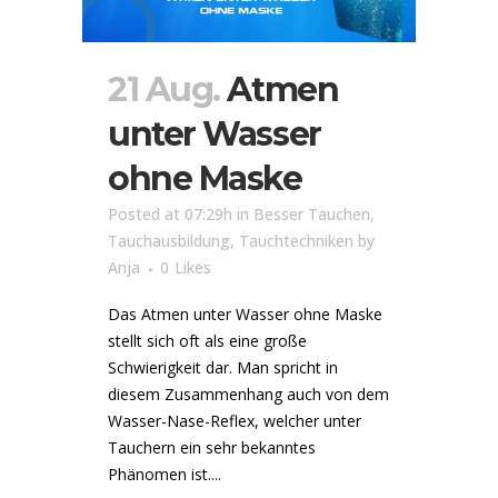
21 Aug.
Atmen
unter Wasser
ohne Maske
Posted at 07:29h
in
Besser Tauchen
,
Tauchausbildung
,
Tauchtechniken
by
Anja
0
Likes
Das Atmen unter Wasser ohne Maske
stellt sich oft als eine große
Schwierigkeit dar. Man spricht in
diesem Zusammenhang auch von dem
Wasser-Nase-Reflex, welcher unter
Tauchern ein sehr bekanntes
Phänomen ist....