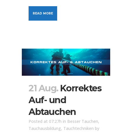
READ MORE
21 Aug.
Korrektes
Auf- und
Abtauchen
Posted at 07:27h
in
Besser Tauchen
,
Tauchausbildung
,
Tauchtechniken
by