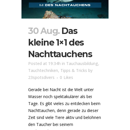
30 Aug.
Das
kleine 1×1 des
Nachttauchens
Posted at 19:34h
in
Tauchausbildung
,
Tauchtechniken
,
Tipps & Tricks
by
23spotsdivers
0
Likes
Gerade bei Nacht ist die Welt unter
Wasser noch spektakulärer als bei
Tage. Es gibt vieles zu entdecken beim
Nachttauchen, denn gerade zu dieser
Zeit sind viele Tiere aktiv und belohnen
den Taucher bei seinem