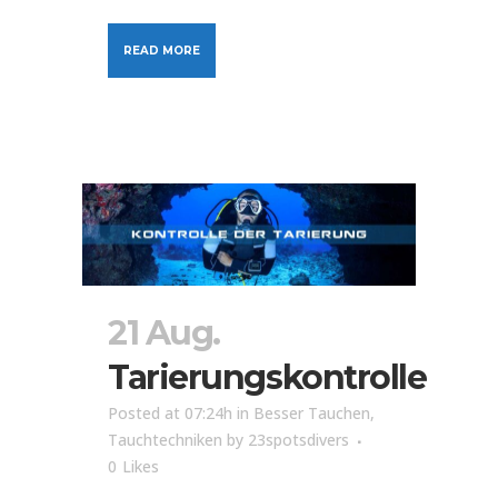
READ MORE
21 Aug.
Tarierungskontrolle
Posted at 07:24h
in
Besser Tauchen
,
Tauchtechniken
by
23spotsdivers
0
Likes