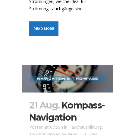
Strömungen, welche ideal für
Strömungstauchgänge sind. ...
READ MORE
21 Aug.
Kompass-
Navigation
Posted at 07:59h
in
Tauchausbildung
,
Tauchtechniken
by
Peter
0
Likes