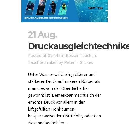
21 Aug.
Druckausgleichtechnik
Posted at 07:24h
in
Besser Tauchen
,
Tauchtechniken
by
Peter
0
Likes
Unter Wasser wirkt ein größerer und
stärkerer Druck auf unseren Körper als
man dies von der Oberfläche her
gewohnt ist. Bemerkbar macht sich der
erhöhte Druck vor allem in den
luftgefüllten Hohlräumen,
beispielsweise dem Mittelohr, oder den
Nasennebenhöhlen....