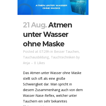
21 Aug.
Atmen
unter Wasser
ohne Maske
Posted at 07:29h
in
Besser Tauchen
,
Tauchausbildung
,
Tauchtechniken
by
Anja
0
Likes
Das Atmen unter Wasser ohne Maske
stellt sich oft als eine große
Schwierigkeit dar. Man spricht in
diesem Zusammenhang auch von dem
Wasser-Nase-Reflex, welcher unter
Tauchern ein sehr bekanntes