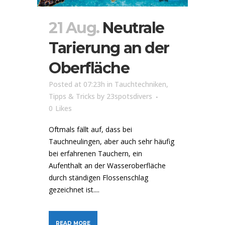
21 Aug.
Neutrale
Tarierung an der
Oberfläche
Posted at 07:23h
in
Tauchtechniken
,
Tipps & Tricks
by
23spotsdivers
0
Likes
Oftmals fällt auf, dass bei
Tauchneulingen, aber auch sehr häufig
bei erfahrenen Tauchern, ein
Aufenthalt an der Wasseroberfläche
durch ständigen Flossenschlag
gezeichnet ist....
READ MORE