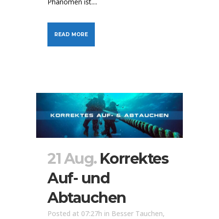
Phänomen ist....
READ MORE
21 Aug.
Korrektes
Auf- und
Abtauchen
Posted at 07:27h
in
Besser Tauchen
,