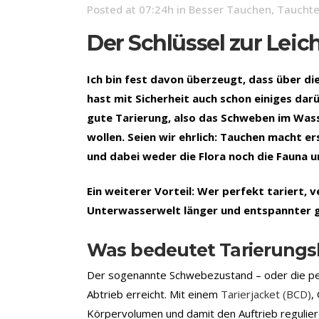
Posted at 07:24h
in
Besser Tauchen
,
Tauchte
Der Schlüssel zur Leic
Ich bin fest davon überzeugt, dass über di
hast mit Sicherheit auch schon einiges darü
gute Tarierung, also das Schweben im Wass
wollen. Seien wir ehrlich: Tauchen macht er
und dabei weder die Flora noch die Fauna u
Ein weiterer Vorteil: Wer perfekt tariert, 
Unterwasserwelt länger und entspannter 
Was bedeutet Tarierungs
Der sogenannte Schwebezustand – oder die perf
Abtrieb erreicht. Mit einem
Tarierjacket (BCD)
,
Körpervolumen und damit den Auftrieb reguliere