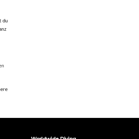
t du
ganz
en
sere
Worldwide Diving