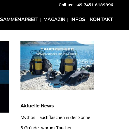
Call us: +49 7451 6189996
USAMMENARBEIT
MAGAZIN
INFOS
KONTAKT
FE KURSE TAUCHEN
WARENKORB
SICHERUNG
KASSE
MEIN BENUTZERKONTO
VERSANDARTEN
ZAHLUNGSARTEN
Aktuelle News
WIDERRUFSBELEHRUNG
Mythos Tauchflaschen in der Sonne
5 Gründe, warum Tauchen