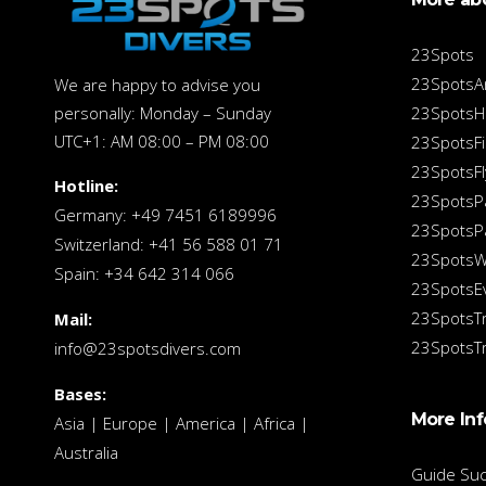
23Spots
23SpotsA
We are happy to advise you
personally: Monday – Sunday
23SpotsH
UTC+1: AM 08:00 – PM 08:00
23SpotsFi
23SpotsFl
Hotline:
23SpotsP
Germany: +49 7451 6189996
23SpotsPa
Switzerland: +41 56 588 01 71
23SpotsW
Spain: +34 642 314 066
23SpotsE
23SpotsT
Mail:
23SpotsTr
info@23spotsdivers.com
Bases:
More In
Asia | Europe | America | Africa |
Australia
Guide Su