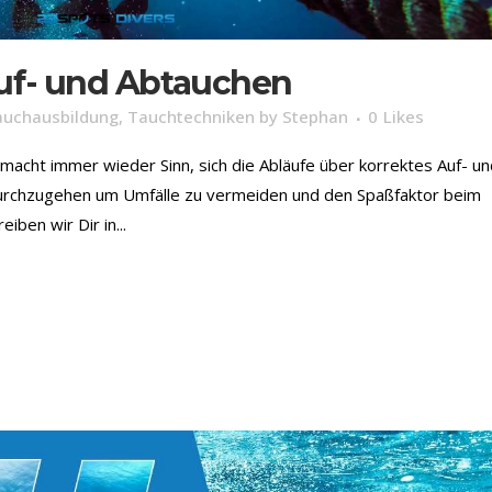
uf- und Abtauchen
auchausbildung
,
Tauchtechniken
by
Stephan
0
Likes
 macht immer wieder Sinn, sich die Abläufe über korrektes Auf- u
 durchzugehen um Umfälle zu vermeiden und den Spaßfaktor beim
ben wir Dir in...