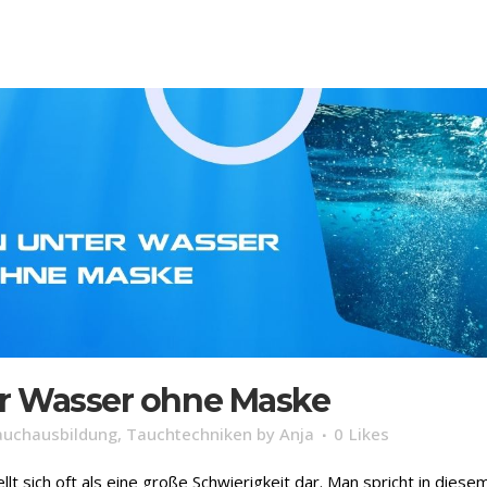
r Wasser ohne Maske
auchausbildung
,
Tauchtechniken
by
Anja
0
Likes
 sich oft als eine große Schwierigkeit dar. Man spricht in diese