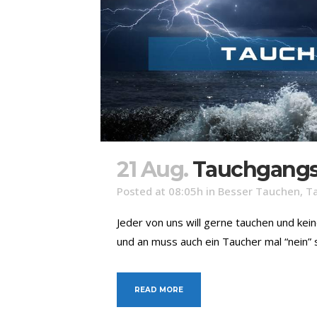
21 Aug.
Tauchgang
Posted at 08:05h
in
Besser Tauchen
,
T
Jeder von uns will gerne tauchen und ke
und an muss auch ein Taucher mal “nein”
READ MORE