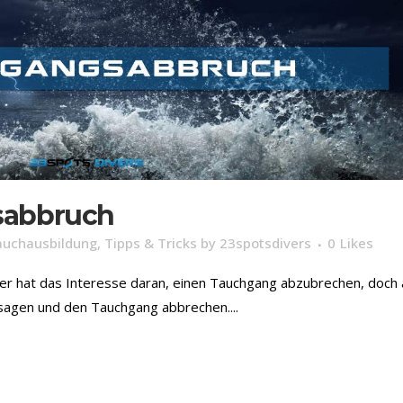
sabbruch
auchausbildung
,
Tipps & Tricks
by
23spotsdivers
0
Likes
iner hat das Interesse daran, einen Tauchgang abzubrechen, doch
 sagen und den Tauchgang abbrechen....