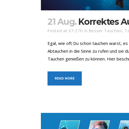
21 Aug.
Korrektes A
Posted at 07:27h
in
Besser Tauchen
,
T
Egal, wie oft Du schon tauchen warst, es
Abtauchen in die Sinne zu rufen und sie
Tauchen genießen zu können. Hier beschrei
READ MORE