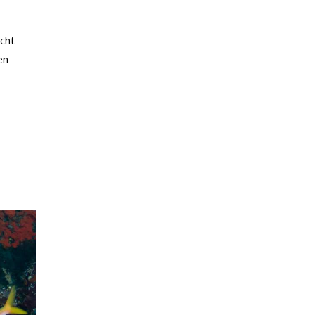
cht
en