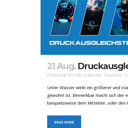
21 Aug.
Druckausgl
Posted at 07:24h
in
Besser Tauchen
,
T
Unter Wasser wirkt ein größerer und stä
gewohnt ist. Bemerkbar macht sich der er
beispielsweise dem Mittelohr, oder den 
READ MORE