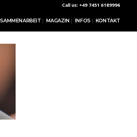
Call us: +49 7451 6189996
USAMMENARBEIT
MAGAZIN
INFOS
KONTAKT
FE KURSE TAUCHEN
WARENKORB
SICHERUNG
KASSE
MEIN BENUTZERKONTO
VERSANDARTEN
ZAHLUNGSARTEN
WIDERRUFSBELEHRUNG