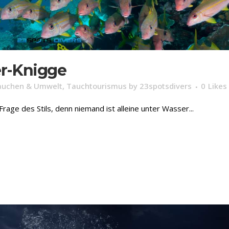
r-Knigge
auchen & Umwelt
,
Tauchtourismus
by
23spotsdivers
0
Likes
ge des Stils, denn niemand ist alleine unter Wasser...