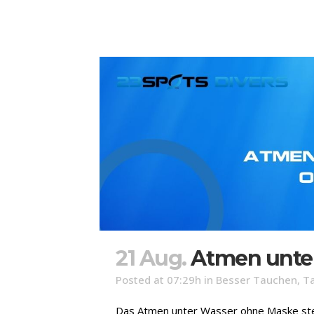
21 Aug.
Atmen unte
Posted at 07:29h
in
Besser Tauchen
,
T
Das Atmen unter Wasser ohne Maske stellt