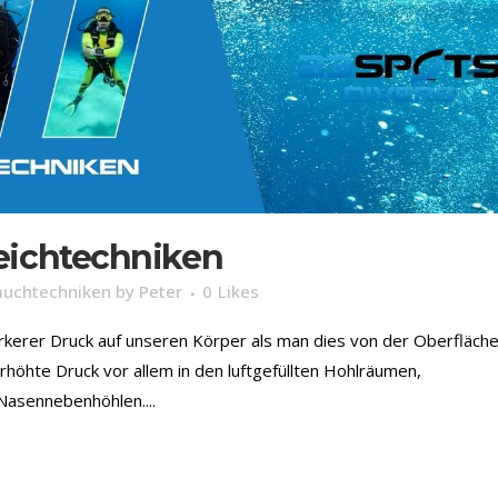
eichtechniken
auchtechniken
by
Peter
0
Likes
rkerer Druck auf unseren Körper als man dies von der Oberfläche
höhte Druck vor allem in den luftgefüllten Hohlräumen,
Nasennebenhöhlen....